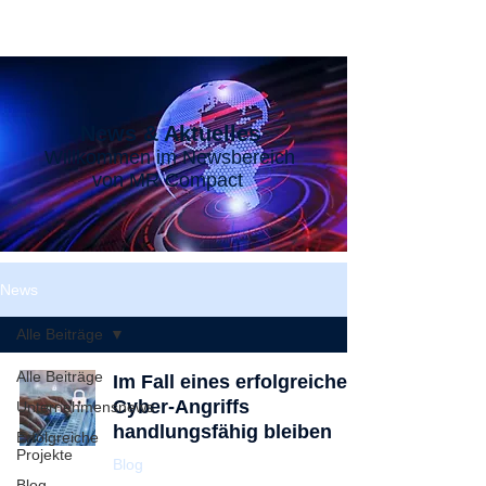
News & Aktuelles
Willkommen im Newsbereich
von MR Compact
News
Alle Beiträge
Alle Beiträge
Im Fall eines erfolgreichen
Cyber-Angriffs
Unternehmensnews
handlungsfähig bleiben
Erfolgreiche
Projekte
Blog
Blog