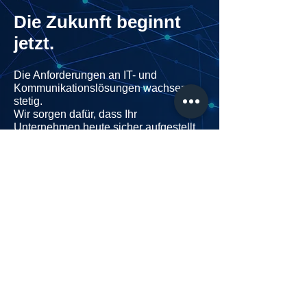
Die Zukunft beginnt
jetzt.
Die Anforderungen an IT- und
Kommunikationslösungen wachsen
stetig.
Wir sorgen dafür, dass Ihr
Unternehmen heute sicher aufgestellt
ist - und morgen flexibel bleibt.
Mit individuellen Konzepten,
persönlicher Beratung und
zuverlässigen Lösungen begleiten wir
Sie auf dem in eine digitale und stabile
Zukunft.