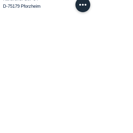
D-75179 Pforzheim
Tel.
+49 7231 1563 - 0
Fax.
+49 7231 1563 - 56
E.Mail:
info@mr-compact.de
Support
Tel.:
+49 (0) 7231 1563-33
Geschäftszeiten
Montag bis Freitag
08:00 bis 17:00 Uhr